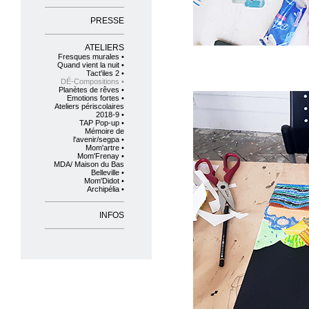
PRESSE
ATELIERS
Fresques murales •
Quand vient la nuit •
Tact'iles 2 •
DÉ-Compositions •
Planètes de rêves •
Emotions fortes •
Ateliers périscolaires
2018-9 •
TAP Pop-up •
Mémoire de
l'avenir/segpa •
Mom'artre •
Mom'Frenay •
MDA/ Maison du Bas
Belleville •
Mom'Didot •
Archipélia •
INFOS