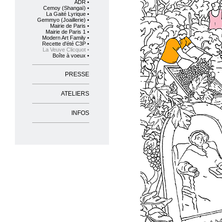
ADR •
Cemoy (Shangaï) •
La Gaité Lyrique •
Gemmyo (Joaillerie) •
Mairie de Paris •
Mairie de Paris 1 •
Modern Art Family •
Recette d'été C3P •
La Veuve Clicquot •
Boîte à voeux •
PRESSE
ATELIERS
INFOS